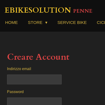
Vai
EBIKESOLUTION
PENNE
al
contenuto
principale
HOME
STORE
SERVICE BIKE
CIC
Creare Account
Indirizzo email
Password