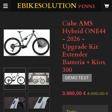
EBIKESOLUTION
Vai
PENNE
al
contenuto
Cube AMS
principale
Hybrid ONE44
- 2026 -
Upgrade Kit
Extender
Batteria + Kiox
300
DEMO TEST
3.890,00 €
4.990,00 €
Taglia