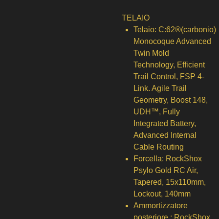
TELAIO
Telaio:
C:62®(carbonio)
Monocoque Advanced
Twin Mold
Technology, Efficient
Trail Control, FSP 4-
Link. Agile Trail
Geometry, Boost 148,
UDH™, Fully
Integrated Battery,
Advanced Internal
Cable Routing
Forcella:
RockShox
Psylo Gold RC Air,
Tapered, 15x110mm,
Lockout, 140mm
Ammortizzatore
posteriore :
RockShox