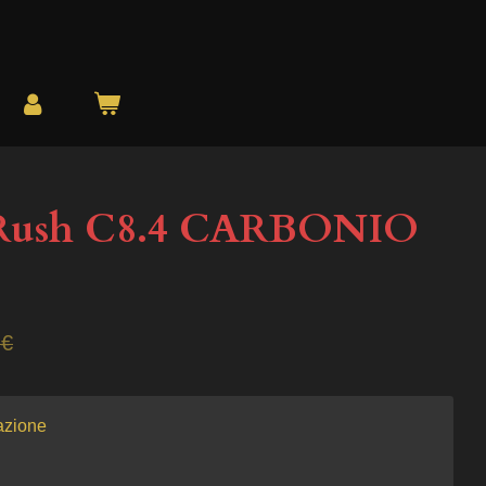
-Rush C8.4 CARBONIO
 €
azione