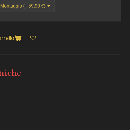
rrello
cniche