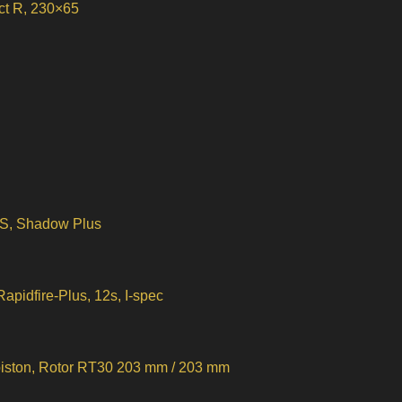
ct R, 230×65
S, Shadow Plus
idfire-Plus, 12s, I-spec
iston, Rotor RT30 203 mm / 203 mm