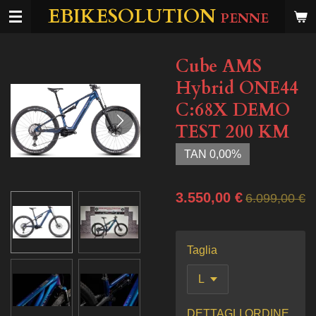
EBIKESOLUTION
Vai
PENNE
al
contenuto
Cube AMS
principale
Hybrid ONE44
C:68X DEMO
TEST 200 KM
TAN 0,00%
3.550,00 €
6.099,00 €
Taglia
DETTAGLI ORDINE