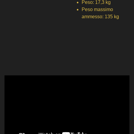
Peso:
17,3 kg
Peso massimo
ammesso:
135 kg