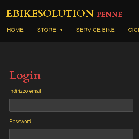
Vai
EBIKESOLUTION
PENNE
al
contenuto
principale
HOME
STORE
SERVICE BIKE
CIC
Login
Indirizzo email
Password